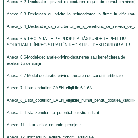
Anexa_6.2_Declaratie__privind_respectarea_regulii_de_cumul_(minimis)_
Anexa_6.3_Declaratia_cu_privire_la_neincadrarea_in_firme_in_dificultate
Anexa_6.4_Declaratie_ca_solicitantul_nu_a_beneficiat_de_servicii_de_c
Anexa_6.5_DECLARAȚIE PE PROPRIA RĂSPUNDERE PENTRU
SOLICITANȚII ÎNREGISTRAȚI ÎN REGISTRUL DEBITORILOR AFIR
Anexa_6.6-Model-declaratie-privind-depunerea sau beneficierea de
acelasi tip de sprijin
Anexa_6.7-Model-declaratie-privind-creearea de conditii artificiale
Anexa_7_Lista_codurilor_CAEN_eligibile 6.1 6A
Anexa_8_Lista_codurilor_CAEN_eligibile_numai_pentru_dotarea_cladirilor
Anexa_9_Lista_zonelor_cu_potential_turistic_ridicat
Anexa_11_Lista_ariilor_naturale_protejate
Anexa_12_Instructiuni_evitare_conditii_artificiale