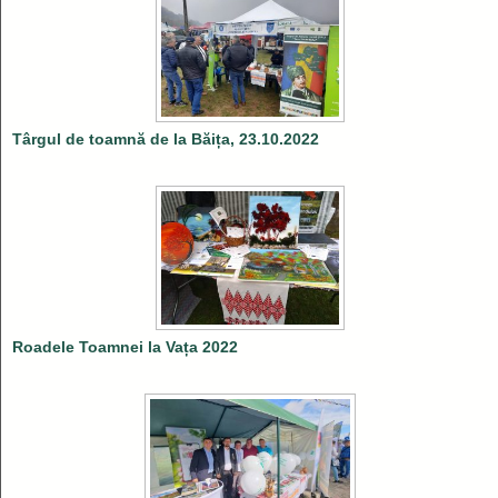
Târgul de toamnă de la Băița, 23.10.2022
Roadele Toamnei la Vața 2022