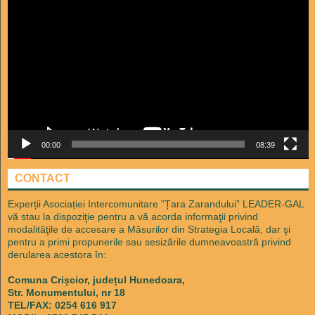
video
00:00
08:39
CONTACT
Experții Asociației Intercomunitare ”Țara Zarandului” LEADER-GAL
vă stau la dispoziţie pentru a vă acorda informaţii privind
modalităţile de accesare a Măsurilor din Strategia Locală, dar şi
pentru a primi propunerile sau sesizările dumneavoastră privind
derularea acestora în:
Comuna Crișcior, județul Hunedoara,
Str. Monumentului, nr 18
TEL/FAX: 0254 616 917